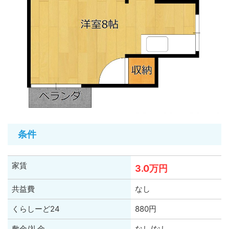
条件
家賃
3.0万円
共益費
なし
くらしーど24
880円
敷金/礼金
なし/なし