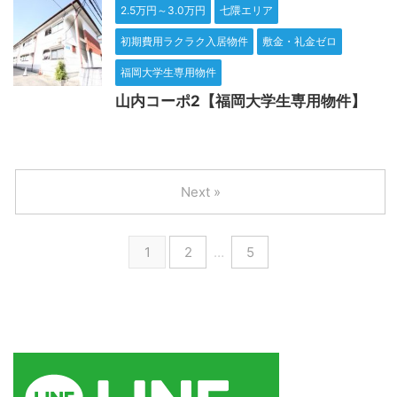
2.5万円～3.0万円
七隈エリア
初期費用ラクラク入居物件
敷金・礼金ゼロ
福岡大学生専用物件
山内コーポ2【福岡大学生専用物件】
Next »
1
2
…
5